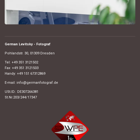
German Levitsky - Fotograf
Pohlandstr. 30, 01309 Dresden
Tel: +49 351 3121502
Fax: +49 351 3121503
Handy: +49 151 67312869
E-mail: info@germanfotograf.de
USt.ID.: DE307266381
St.Nr.203/244/17347