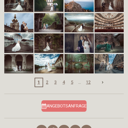
1
2
3
4
5
12
ANGEBOTSANFRAGE