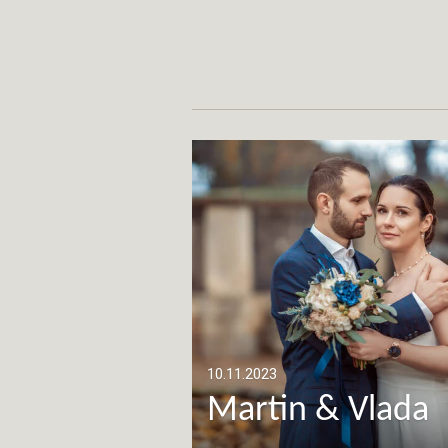
10.11.2023
Martin & Vlada