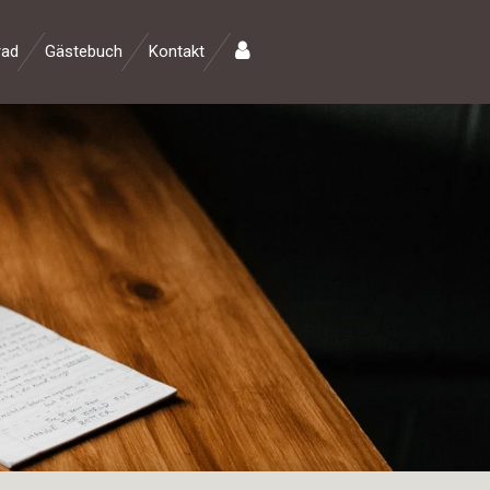
rad
Gästebuch
Kontakt